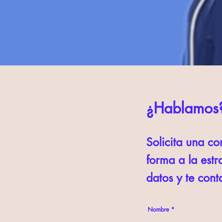
¿Hablamos
Solicita una c
forma a la est
datos y te con
Nombre