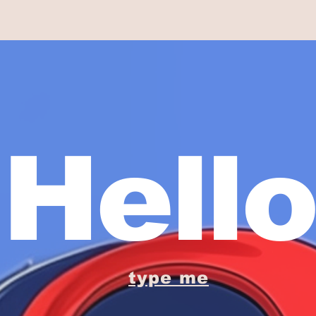
Hello
type me