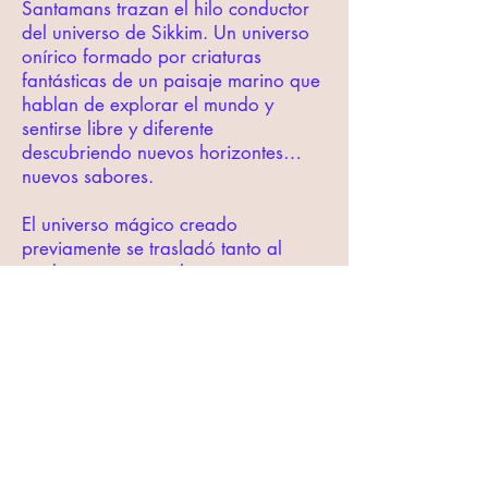
Santamans trazan el hilo conductor
del universo de Sikkim. Un universo
onírico formado por criaturas
fantásticas de un paisaje marino que
hablan de explorar el mundo y
sentirse libre y diferente
descubriendo nuevos horizontes…
nuevos sabores.
El universo mágico creado
previamente se trasladó tanto al
packaging como a los recipientes,
acompañado por el lema y una
tipografía handmade serigrafiada a
una tinta para dar continuidad al
mundo gráfico y respetar el efecto
pintado a pincel.
Aportamos al proyecto
// Estrategia de Branding